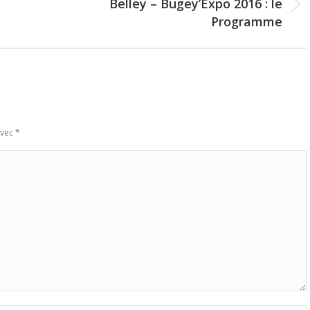
Belley – Bugey’Expo 2016 : le
Next
Programme
post:
avec
*