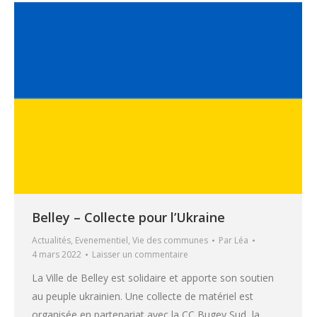
Belley – Collecte pour l’Ukraine
Actualités
,
Evenementiel
,
Vie des communes
Par
Léa
4 mars 2022
Laisser un commentaire
La Ville de Belley est solidaire et apporte son soutien
au peuple ukrainien. Une collecte de matériel est
organisée en partenariat avec la CC Bugey Sud, la