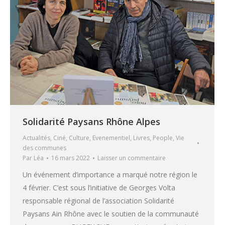
Solidarité Paysans Rhône Alpes
Actualités
,
Ciné
,
Culture
,
Evenementiel
,
Livres
,
People
,
Vie
des communes
Par
Léa
16 mars 2022
Laisser un commentaire
Un événement d’importance a marqué notre région le
4 février. C’est sous l’initiative de Georges Volta
responsable régional de l’association Solidarité
Paysans Ain Rhône avec le soutien de la communauté