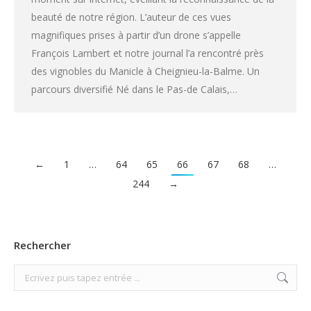
beauté de notre région. L’auteur de ces vues
magnifiques prises à partir d’un drone s’appelle
François Lambert et notre journal l’a rencontré près
des vignobles du Manicle à Cheignieu-la-Balme. Un
parcours diversifié Né dans le Pas-de Calais,…
←
1
…
64
65
66
67
68
…
244
→
Rechercher
Search: