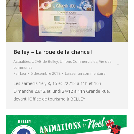
Belley – La roue de la chance !
Actualités
,
UCAB de Belley
,
Unions Commerciales
,
Vie des
communes
Par
Léa
6 décembre 2018
Laisser un commentaire
Les samedis 1er, 8, 15 et 22 /12 à 11h et 16h
Dimanche 23/12 et lundi 24/12 à 11h Grande Rue,
devant l’Office de tourisme à BELLEY