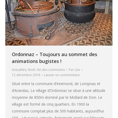
Ordonnaz – Toujours au sommet des
animations bugistes !
Actualités
,
Noël
,
Vie des communes
Par
Léa
12 décembre 2018
Laisser un commentaire
Situé entre la commune d’Innimond, de Lompnas et
d’Arandas, Le village d’Ordonnaz se situe à une altitude
moyenne de 850m dominé par le Mollard de Don. Le
village est formé de cinq quartiers. En 1900 la
commune comptait plus de 500 habitants, aujourd’hui
159… Un passé agricole, fortement ancré sur l’élevage