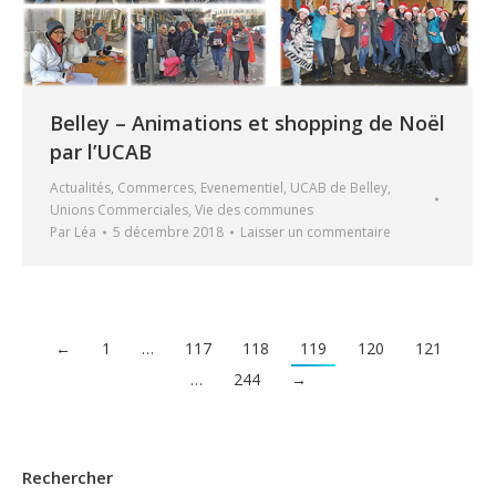
Belley – Animations et shopping de Noël
par l’UCAB
Actualités
,
Commerces
,
Evenementiel
,
UCAB de Belley
,
Unions Commerciales
,
Vie des communes
Par
Léa
5 décembre 2018
Laisser un commentaire
←
1
…
117
118
119
120
121
…
244
→
Rechercher