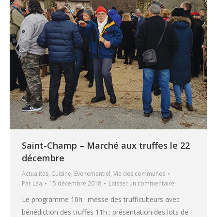
Saint-Champ – Marché aux truffes le 22
décembre
Actualités
,
Cuisine
,
Evenementiel
,
Vie des communes
Par
Léa
15 décembre 2018
Laisser un commentaire
Le programme 10h : messe des trufficulteurs avec
bénédiction des truffes 11h : présentation des lots de