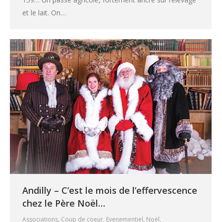
et le lait. On…
Andilly – C’est le mois de l’effervescence
chez le Père Noël…
Associations
,
Coup de coeur
,
Evenementiel
,
Noël
,