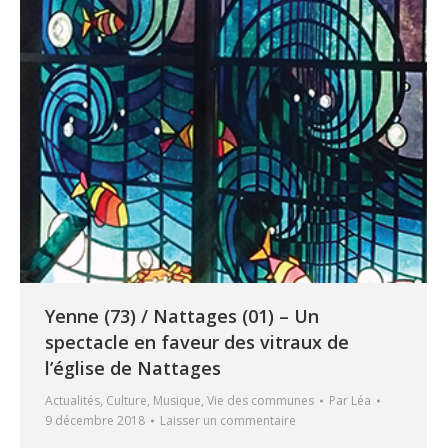
Yenne (73) / Nattages (01) – Un
spectacle en faveur des vitraux de
l’église de Nattages
Actualités
,
Culture
,
Musique
,
Vie des communes
Par
Léa
9 décembre 2018
Laisser un commentaire