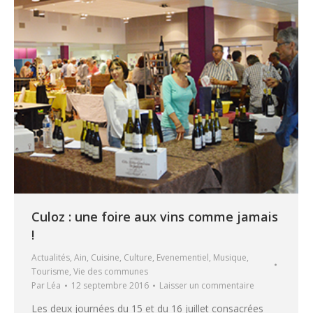
Culoz : une foire aux vins comme jamais
!
Actualités
,
Ain
,
Cuisine
,
Culture
,
Evenementiel
,
Musique
,
Tourisme
,
Vie des communes
Par
Léa
12 septembre 2016
Laisser un commentaire
Les deux journées du 15 et du 16 juillet consacrées