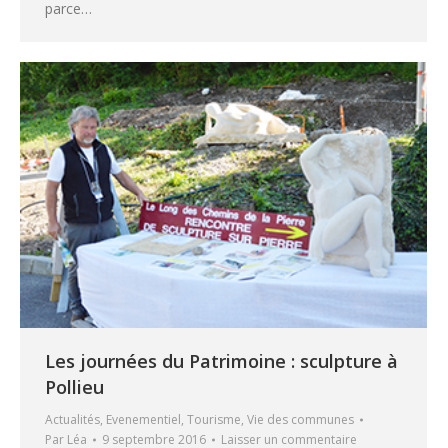
parce…
Les journées du Patrimoine : sculpture à
Pollieu
Actualités
,
Evenementiel
,
Tourisme
,
Vie des communes
Par
Léa
9 septembre 2016
Laisser un commentaire