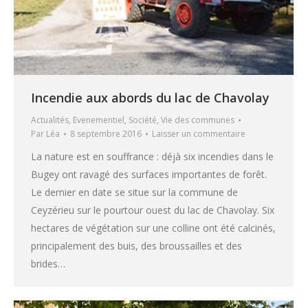
Incendie aux abords du lac de Chavolay
Actualités
,
Evenementiel
,
Société
,
Vie des communes
Par
Léa
8 septembre 2016
Laisser un commentaire
La nature est en souffrance : déjà six incendies dans le
Bugey ont ravagé des surfaces importantes de forêt.
Le dernier en date se situe sur la commune de
Ceyzérieu sur le pourtour ouest du lac de Chavolay. Six
hectares de végétation sur une colline ont été calcinés,
principalement des buis, des broussailles et des
brides…