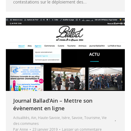
contestations sur le déploiement des…
Journal Ballad’Ain – Mettre son
évènement en ligne
Actualités
,
Ain
,
Haute-Savoie
,
Isère
,
Savoie
,
Tourisme
,
Vie
des communes
Par
Anne
23 janvier 2019
Laisser un commentaire