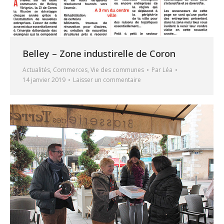
Belley – Zone industirelle de Coron
Actualités
,
Commerces
,
Vie des communes
Par
Léa
14 janvier 2019
Laisser un commentaire