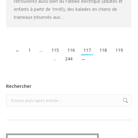
retrouverez aussi bien du Fatbike électrique (adultes et
enfants à partir de 1m45), des balades en chiens de
traineaux (réservés aux…
←
1
…
115
116
117
118
119
…
244
→
Rechercher
Search: