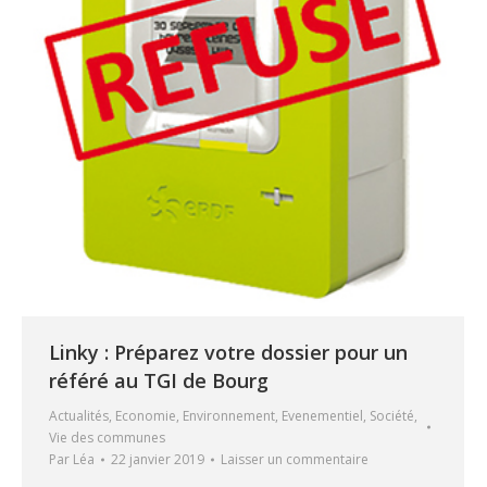
Linky : Préparez votre dossier pour un
référé au TGI de Bourg
Actualités
,
Economie
,
Environnement
,
Evenementiel
,
Société
,
Vie des communes
Par
Léa
22 janvier 2019
Laisser un commentaire