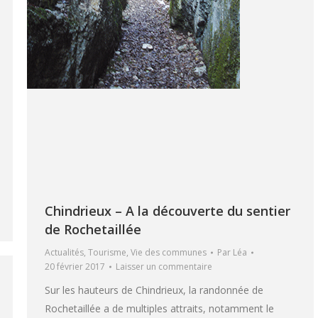
Chindrieux – A la découverte du sentier
de Rochetaillée
Actualités
,
Tourisme
,
Vie des communes
Par
Léa
20 février 2017
Laisser un commentaire
Sur les hauteurs de Chindrieux, la randonnée de
Rochetaillée a de multiples attraits, notamment le