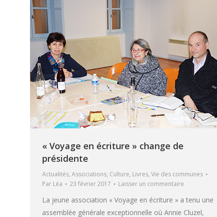
« Voyage en écriture » change de
présidente
Actualités
,
Associations
,
Culture
,
Livres
,
Vie des communes
Par
Léa
23 février 2017
Laisser un commentaire
La jeune association « Voyage en écriture » a tenu une
assemblée générale exceptionnelle où Annie Cluzel,