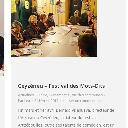
Ceyzérieu – Festival des Mots-Dits
Actualités
,
Culture
,
Evenementiel
,
Vie des communes
Par
Léa
21 février 2017
Laisser un commentaire
Fin mars et 1er avril Bernard Villanueva, directeur de
L’Arrosoir à Ceyzérieu, initiateur du festival
Art’zébouilles, outre ses talents de comédien, est un