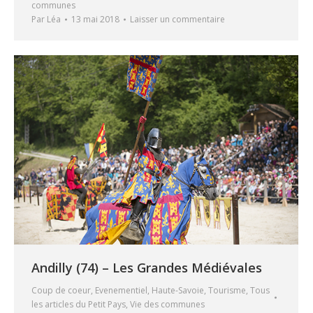
communes
Par
Léa
13 mai 2018
Laisser un commentaire
Andilly (74) – Les Grandes Médiévales
Coup de coeur
,
Evenementiel
,
Haute-Savoie
,
Tourisme
,
Tous
les articles du Petit Pays
,
Vie des communes