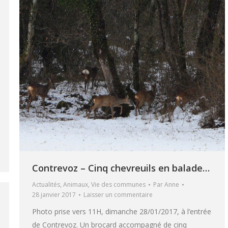
Contrevoz – Cinq chevreuils en balade…
Actualités
,
Animaux
,
Vie des communes
Par
Anne
28 janvier 2017
Laisser un commentaire
Photo prise vers 11H, dimanche 28/01/2017, à l’entrée
de Contrevoz. Un brocard accompagné de cinq