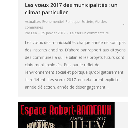
Les vœux 2017 des municipalités : un
climat particulier
Actualités
,
Evenementiel
,
Politique
,
Société
,
Vie des
communes
Par
Léa
29 janvier 2017
Laisser un commentaire
Les vœux des municipalités chaque année ne sont pas
des instants anodins. D’abord par rapport aux citoyens
des communes à qui le bilan et les projets futurs sont
clairement explosés. Puis par le reflet de
l’environnement social et politique qu’obligatoirement
ils reflètent. Les vœux 2017, en cela furent explicites :
année d’élection, année de désengagement…