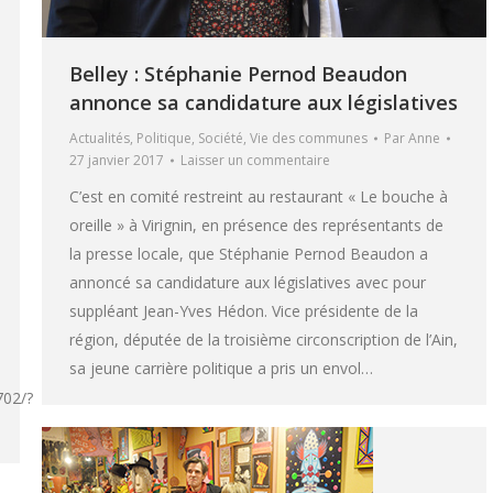
Belley : Stéphanie Pernod Beaudon
annonce sa candidature aux législatives
Actualités
,
Politique
,
Société
,
Vie des communes
Par
Anne
27 janvier 2017
Laisser un commentaire
C’est en comité restreint au restaurant « Le bouche à
oreille » à Virignin, en présence des représentants de
la presse locale, que Stéphanie Pernod Beaudon a
annoncé sa candidature aux législatives avec pour
suppléant Jean-Yves Hédon. Vice présidente de la
région, députée de la troisième circonscription de l’Ain,
sa jeune carrière politique a pris un envol…
702/?