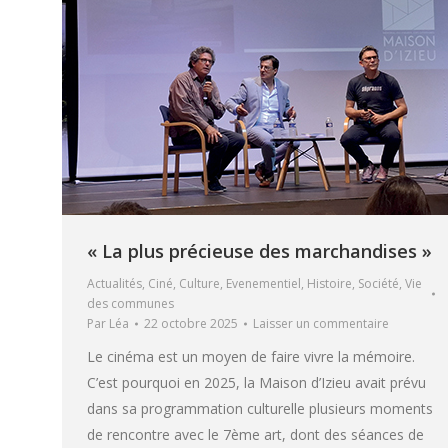
« La plus précieuse des marchandises »
Actualités
,
Ciné
,
Culture
,
Evenementiel
,
Histoire
,
Société
,
Vie
des communes
Par
Léa
22 octobre 2025
Laisser un commentaire
Le cinéma est un moyen de faire vivre la mémoire.
C’est pourquoi en 2025, la Maison d’Izieu avait prévu
dans sa programmation culturelle plusieurs moments
de rencontre avec le 7ème art, dont des séances de