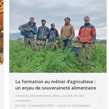
La formation au métier d’agriculteur :
un enjeu de souveraineté alimentaire
Actualités
,
Environnement
,
Métier
,
Société
,
Vie des
communes
Par
Léa
8 novembre 2025
Laisser un commentaire