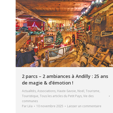
2 parcs – 2 ambiances à Andilly : 25 ans
de magie & d’émotion !
Actualités
,
Associations
,
Haute-Savoie
,
Noël
,
Tourisme
,
Touristique
,
Tous les articles du Petit Pays
,
Vie des
communes
Par
Léa
10 novembre 2025
Laisser un commentaire