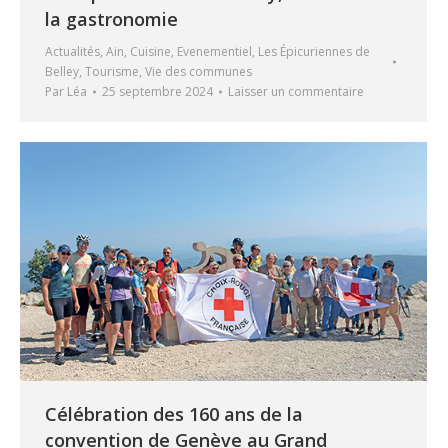
la gastronomie
Actualités
,
Ain
,
Cuisine
,
Evenementiel
,
Les Épicuriennes de
Belley
,
Tourisme
,
Vie des communes
Par
Léa
25 septembre 2024
Laisser un commentaire
Célébration des 160 ans de la
convention de Genève au Grand