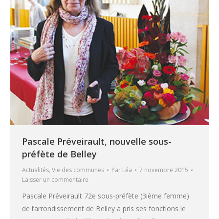
Pascale Préveirault, nouvelle sous-
préfète de Belley
Actualités
,
Vie des communes
Par
Léa
7 novembre 2015
Laisser un commentaire
Pascale Préveirault 72e sous-préfète (3ième femme)
de l’arrondissement de Belley a pris ses fonctions le