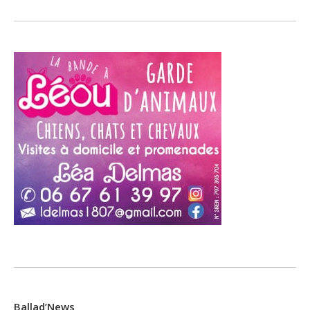
Ballad’News