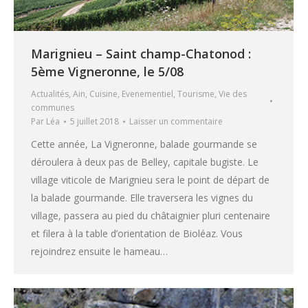
Marignieu – Saint champ-Chatonod :
5ème Vigneronne, le 5/08
Actualités
,
Ain
,
Cuisine
,
Evenementiel
,
Tourisme
,
Vie des
communes
Par
Léa
5 juillet 2018
Laisser un commentaire
Cette année, La Vigneronne, balade gourmande se
déroulera à deux pas de Belley, capitale bugiste. Le
village viticole de Marignieu sera le point de départ de
la balade gourmande. Elle traversera les vignes du
village, passera au pied du châtaignier pluri centenaire
et filera à la table d’orientation de Bioléaz. Vous
rejoindrez ensuite le hameau…