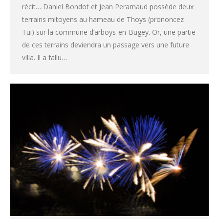
récit… Daniel Bondot et Jean Perarnaud possède deux
terrains mitoyens au hameau de Thoys (prononcez
Tui) sur la commune d’arboys-en-Bugey. Or, une partie
de ces terrains deviendra un passage vers une future
villa. Il a fallu…