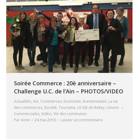
Soirée Commerce : 20è anniversaire –
Challenge U.C. de l’Ain – PHOTOS/VIDEO
Actualités
,
Ain
,
Commerces
,
Economie
,
Evenementiel
,
La vie
des commerces
,
Société
,
Tourisme
,
UCAB de Belley
,
Unions
Commerciales
,
Vidéo
,
Vie des communes
Par
Anne
24 mai 2016
Laisser un commentaire