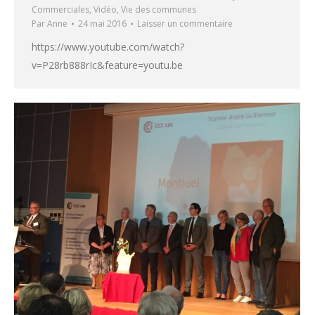
Commerciales
,
Vidéo
,
Vie des communes
Par
Anne
24 mai 2016
Laisser un commentaire
https://www.youtube.com/watch?
v=P28rb888rIc&feature=youtu.be