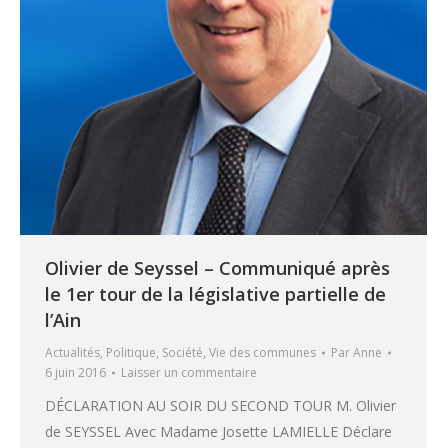
Olivier de Seyssel – Communiqué après
le 1er tour de la législative partielle de
l’Ain
Actualités
,
Politique
,
Société
,
Vie des communes
Par
Anne
6 juin 2016
Laisser un commentaire
DÉCLARATION AU SOIR DU SECOND TOUR M. Olivier
de SEYSSEL Avec Madame Josette LAMIELLE Déclare