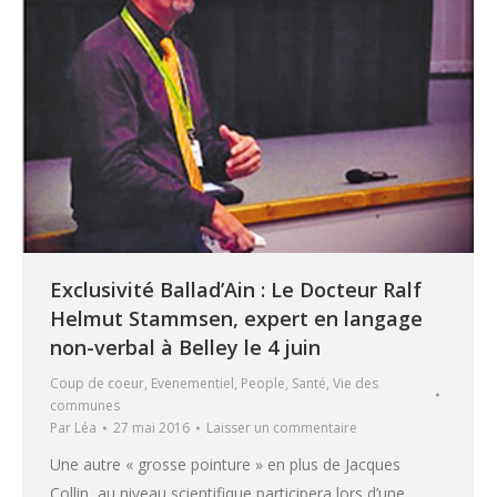
Exclusivité Ballad’Ain : Le Docteur Ralf
Helmut Stammsen, expert en langage
non-verbal à Belley le 4 juin
Coup de coeur
,
Evenementiel
,
People
,
Santé
,
Vie des
communes
Par
Léa
27 mai 2016
Laisser un commentaire
Une autre « grosse pointure » en plus de Jacques
Collin, au niveau scientifique participera lors d’une