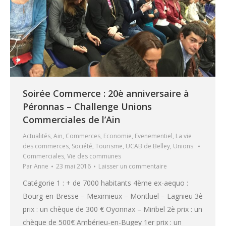
Soirée Commerce : 20è anniversaire à
Péronnas – Challenge Unions
Commerciales de l’Ain
Actualités
,
Ain
,
Commerces
,
Economie
,
Evenementiel
,
La vie
des commerces
,
Société
,
Tourisme
,
UCAB de Belley
,
Unions
Commerciales
,
Vie des communes
Par
Anne
23 mai 2016
Laisser un commentaire
Catégorie 1 : + de 7000 habitants 4ème ex-aequo :
Bourg-en-Bresse – Meximieux – Montluel – Lagnieu 3è
prix : un chèque de 300 € Oyonnax – Miribel 2è prix : un
chèque de 500€ Ambérieu-en-Bugey 1er prix : un