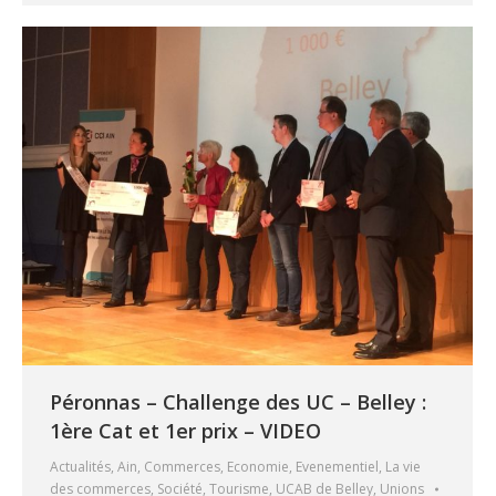
Péronnas – Challenge des UC – Belley :
1ère Cat et 1er prix – VIDEO
Actualités
,
Ain
,
Commerces
,
Economie
,
Evenementiel
,
La vie
des commerces
,
Société
,
Tourisme
,
UCAB de Belley
,
Unions