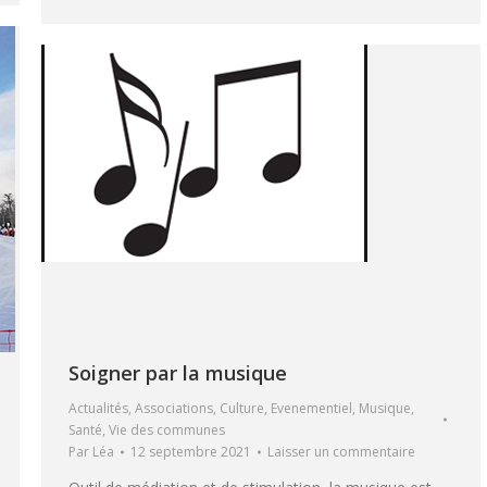
Soigner par la musique
Actualités
,
Associations
,
Culture
,
Evenementiel
,
Musique
,
Santé
,
Vie des communes
Par
Léa
12 septembre 2021
Laisser un commentaire