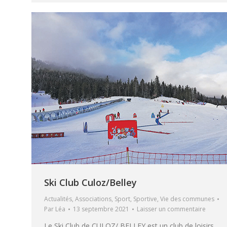
Ski Club Culoz/Belley
Actualités
,
Associations
,
Sport
,
Sportive
,
Vie des communes
Par
Léa
13 septembre 2021
Laisser un commentaire
Le Ski Club de CULOZ/ BELLEY est un club de loisirs