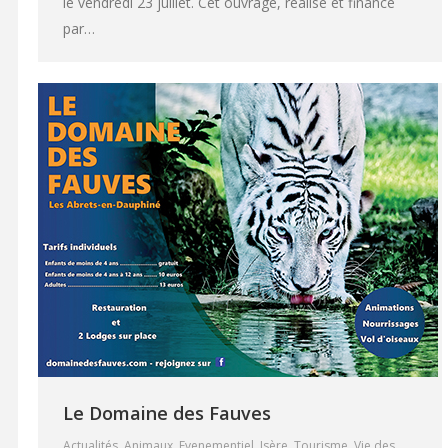
le vendredi 23 juillet. Cet ouvrage, réalisé et financé
par…
Le Domaine des Fauves
Actualités
,
Animaux
,
Evenementiel
,
Isère
,
Tourisme
,
Vie des