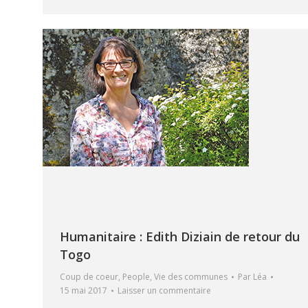
Humanitaire : Edith Diziain de retour du
Togo
Coup de coeur
,
People
,
Vie des communes
Par
Léa
15 mai 2017
Laisser un commentaire