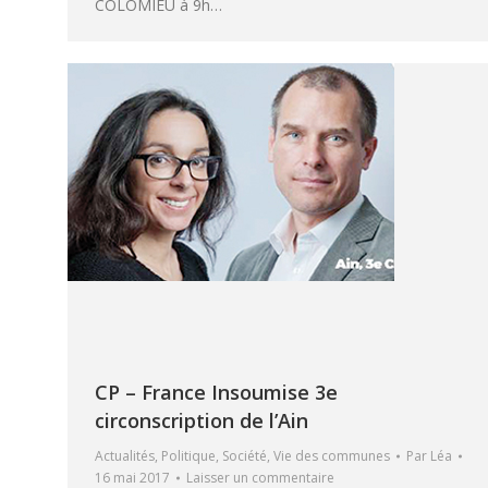
COLOMIEU à 9h…
CP – France Insoumise 3e
circonscription de l’Ain
Actualités
,
Politique
,
Société
,
Vie des communes
Par
Léa
16 mai 2017
Laisser un commentaire