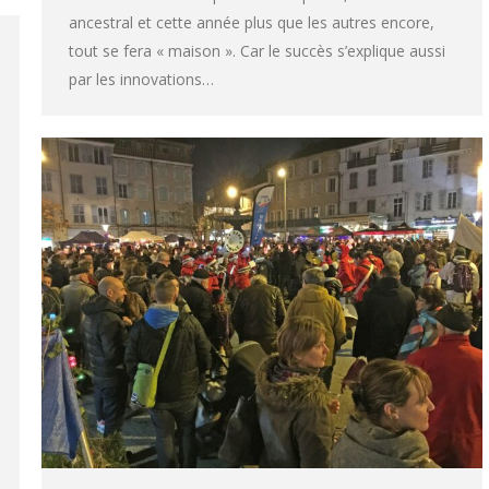
ancestral et cette année plus que les autres encore,
tout se fera « maison ». Car le succès s’explique aussi
par les innovations…