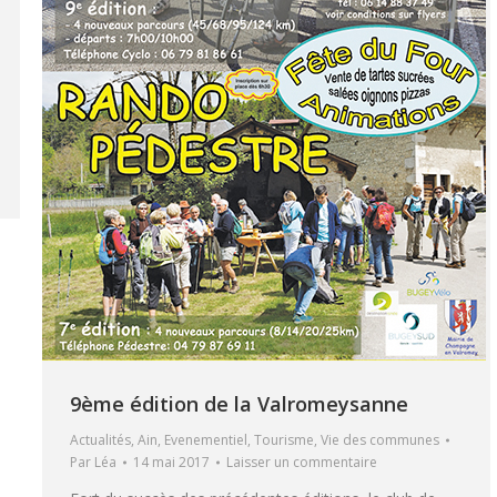
9ème édition de la Valromeysanne
Actualités
,
Ain
,
Evenementiel
,
Tourisme
,
Vie des communes
Par
Léa
14 mai 2017
Laisser un commentaire