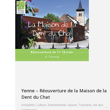
Yenne – Réouverture de la Maison de la
Dent du Chat
Actualités
,
Culture
,
Evenementiel
,
Savoie
,
Tourisme
,
Vie des
communes