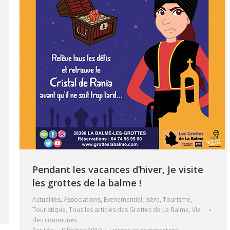
Pendant les vacances d’hiver, Je visite
les grottes de la balme !
Actualités
,
Associations
,
Evenementiel
,
Isère
,
Tourisme
,
Touristique
,
Tous les articles des Grottes de La Balme
,
Vie
des communes