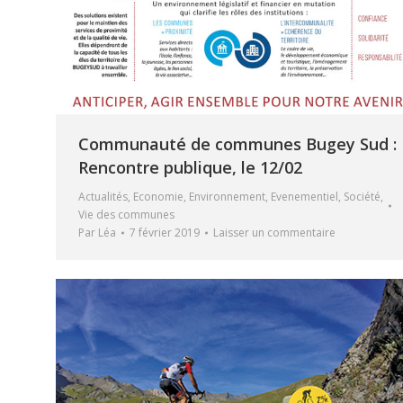
Communauté de communes Bugey Sud :
Rencontre publique, le 12/02
Actualités
,
Economie
,
Environnement
,
Evenementiel
,
Société
,
Vie des communes
Par
Léa
7 février 2019
Laisser un commentaire