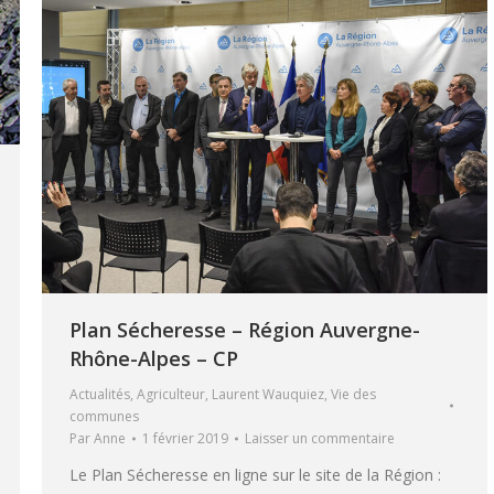
Plan Sécheresse – Région Auvergne-
Rhône-Alpes – CP
Actualités
,
Agriculteur
,
Laurent Wauquiez
,
Vie des
communes
Par
Anne
1 février 2019
Laisser un commentaire
Le Plan Sécheresse en ligne sur le site de la Région :