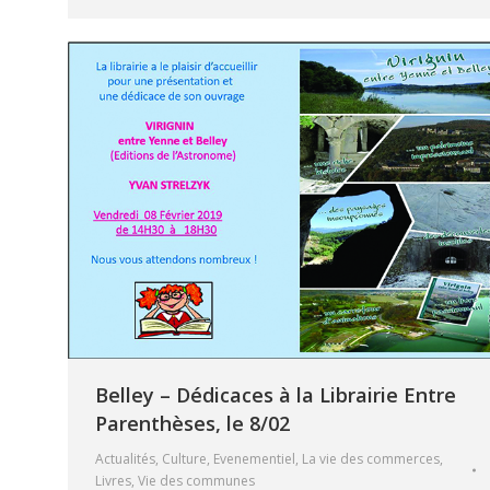
Belley – Dédicaces à la Librairie Entre
Parenthèses, le 8/02
Actualités
,
Culture
,
Evenementiel
,
La vie des commerces
,
Livres
,
Vie des communes