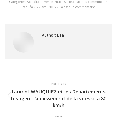
Categories:
Actualités
,
Evenementiel
,
Société
,
Vie des communes
Par
Léa
27 avril 2018
Laisser un commentaire
Author:
Léa
Post
PREVIOUS
navigation
Laurent WAUQUIEZ et les Départements
fustigent l’abaissement de la vitesse à 80
Previous
km/h
post: