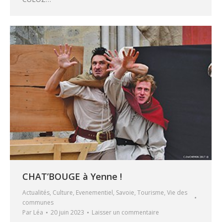
CHAT’BOUGE à Yenne !
Actualités
,
Culture
,
Evenementiel
,
Savoie
,
Tourisme
,
Vie des
communes
Par
Léa
20 juin 2023
Laisser un commentaire