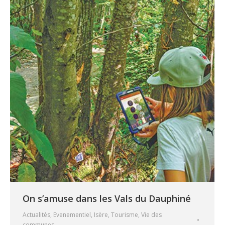
On s’amuse dans les Vals du Dauphiné
Actualités
,
Evenementiel
,
Isère
,
Tourisme
,
Vie des
communes