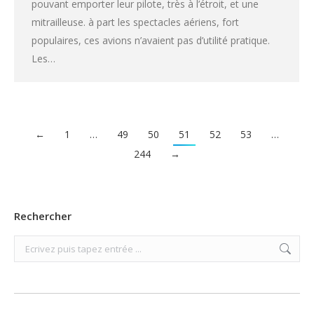
pouvant emporter leur pilote, très à l’étroit, et une
mitrailleuse. à part les spectacles aériens, fort
populaires, ces avions n’avaient pas d’utilité pratique.
Les…
←
1
…
49
50
51
52
53
…
244
→
Rechercher
Search: