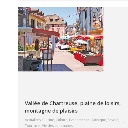
Vallée de Chartreuse, plaine de loisirs,
montagne de plaisirs
Actualités
,
Cuisine
,
Culture
,
Evenementiel
,
Musique
,
Savoie
,
Tourisme
,
Vie des communes