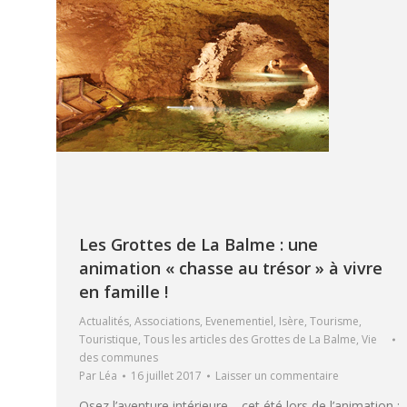
Les Grottes de La Balme : une
animation « chasse au trésor » à vivre
en famille !
Actualités
,
Associations
,
Evenementiel
,
Isère
,
Tourisme
,
Touristique
,
Tous les articles des Grottes de La Balme
,
Vie
des communes
Par
Léa
16 juillet 2017
Laisser un commentaire
Osez l’aventure intérieure… cet été lors de l’animation :