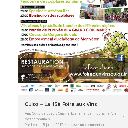
Culoz – La 15è Foire aux Vins
Ain
,
Coup de coeur
,
Cuisine
,
Evenementiel
,
Tourisme
,
Vie
des communes
Par
Léa
15 juillet 2017
Laisser un commentaire