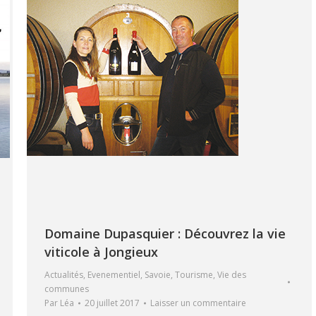
Domaine Dupasquier : Découvrez la vie
viticole à Jongieux
Actualités
,
Evenementiel
,
Savoie
,
Tourisme
,
Vie des
communes
Par
Léa
20 juillet 2017
Laisser un commentaire