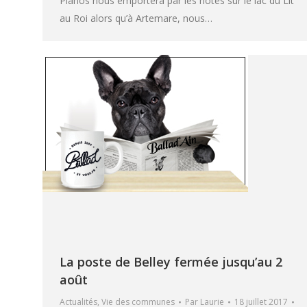
Pianos nous emportera par les notes sur le lac du Lit
au Roi alors qu’à Artemare, nous…
La poste de Belley fermée jusqu’au 2
août
Actualités
,
Vie des communes
Par
Laurie
18 juillet 2017