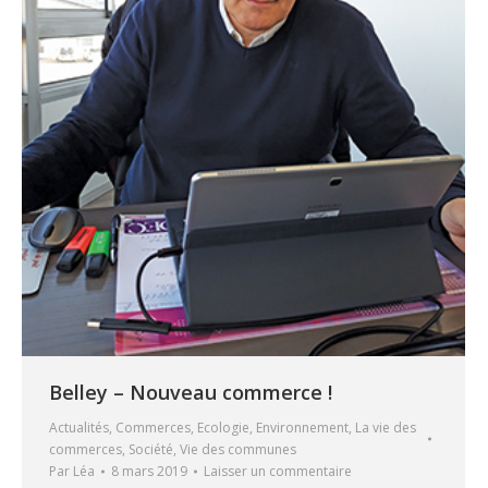
Belley – Nouveau commerce !
Actualités
,
Commerces
,
Ecologie
,
Environnement
,
La vie des
commerces
,
Société
,
Vie des communes
Par
Léa
8 mars 2019
Laisser un commentaire