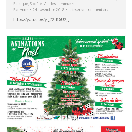
Politique
,
Société
,
Vie des communes
Par
Anne
24 novembre 2018
Laisser un commentaire
https://youtu.be/yl_22-B6U2g