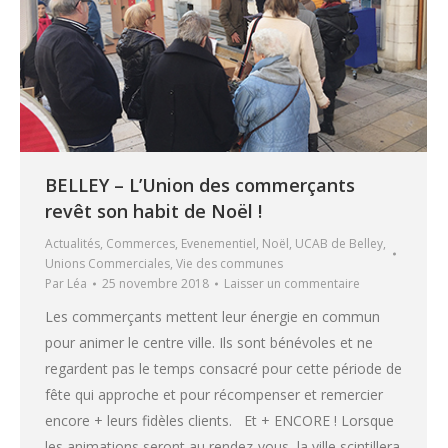
BELLEY – L’Union des commerçants
revêt son habit de Noël !
Actualités
,
Commerces
,
Evenementiel
,
Noël
,
UCAB de Belley
,
Unions Commerciales
,
Vie des communes
Par
Léa
25 novembre 2018
Laisser un commentaire
Les commerçants mettent leur énergie en commun
pour animer le centre ville. Ils sont bénévoles et ne
regardent pas le temps consacré pour cette période de
fête qui approche et pour récompenser et remercier
encore + leurs fidèles clients. Et + ENCORE ! Lorsque
les animations seront au rendez-vous, la ville scintillera