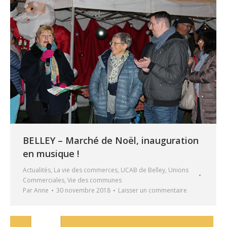
BELLEY – Marché de Noël, inauguration
en musique !
Actualités
,
La vie des commerces
,
UCAB de Belley
,
Unions
Commerciales
,
Vie des communes
Par
Anne
30 novembre 2018
Laisser un commentaire