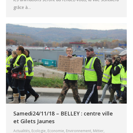
grâce à…
Samedi24/11/18 – BELLEY : centre ville
et Gilets Jaunes
Actualités
,
Ecologie
,
Economie
,
Environnement
,
Métier
,