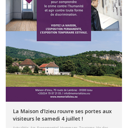
La Maison d’Izieu rouvre ses portes aux
visiteurs le samedi 4 juillet !
Actualités
,
Ain
,
Evenementiel
,
Hommage
,
Tourisme
,
Vie des