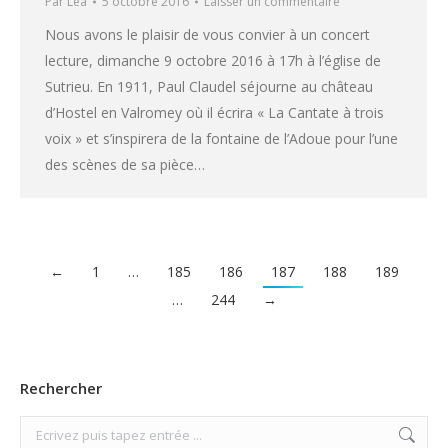
Par
Léa
5 octobre 2016
Laisser un commentaire
Nous avons le plaisir de vous convier à un concert
lecture, dimanche 9 octobre 2016 à 17h à l’église de
Sutrieu. En 1911, Paul Claudel séjourne au château
d’Hostel en Valromey où il écrira « La Cantate à trois
voix » et s’inspirera de la fontaine de l’Adoue pour l’une
des scènes de sa pièce…
←
1
…
185
186
187
188
189
…
244
→
Rechercher
Search: