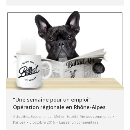
“Une semaine pour un emploi”
Opération régionale en Rhône-Alpes
Actualités
,
Evenementiel
,
Métier
,
Société
,
Vie des communes
Par
Léa
5 octobre 2016
Laisser un commentaire