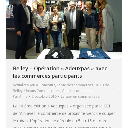
Belley – Opération « Adeuxpas » avec
les commerces participants
Actualités
,
Jeu & Concours
,
La vie des commerces
,
UCAB de
Belley
,
Unions Commerciales
,
Vie des communes
Par
Anne
7 octobre 2016
Laisser un commentaire
La 10 ème édition « Adeuxpas » organisée par la CCI
de l’Ain avec le commerce de proximité vient de couper
le ruban. L’opération se déroule du 5 au 15 octobre