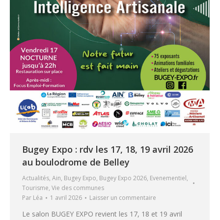
Bugey Expo : rdv les 17, 18, 19 avril 2026
au boulodrome de Belley
Actualités
,
Ain
,
Bugey Expo
,
Bugey Expo 2026
,
Evenementiel
,
Tourisme
,
Vie des communes
Par
Léa
1 avril 2026
Laisser un commentaire
Le salon BUGEY EXPO revient les 17, 18 et 19 avril