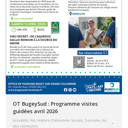
OT BugeySud : Programme visites
guidées avril 2026
Actualités
,
Ain
,
Histoire
,
Patrimoine
,
Société
,
Tourisme
,
Vie
des communes