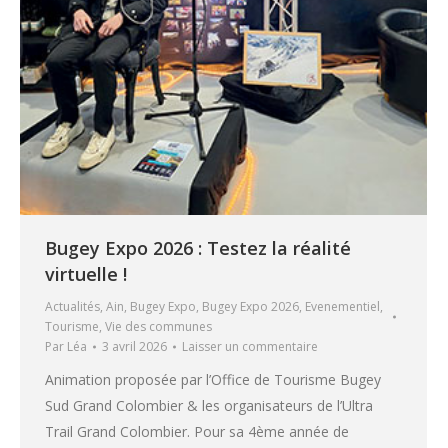
Bugey Expo 2026 : Testez la réalité
virtuelle !
Actualités
,
Ain
,
Bugey Expo
,
Bugey Expo 2026
,
Evenementiel
,
Tourisme
,
Vie des communes
Par
Léa
3 avril 2026
Laisser un commentaire
Animation proposée par l’Office de Tourisme Bugey
Sud Grand Colombier & les organisateurs de l’Ultra
Trail Grand Colombier. Pour sa 4ème année de