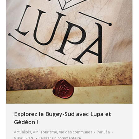
Explorez le Bugey-Sud avec Lupa et
Gédéon !
Actualités
,
Ain
,
Tourisme
,
Vie des communes
Par
Léa
9 avril 2026
Laisser un commentaire