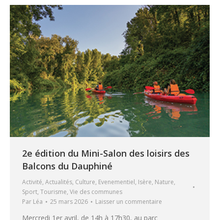
2e édition du Mini-Salon des loisirs des
Balcons du Dauphiné
Activité
,
Actualités
,
Culture
,
Evenementiel
,
Isère
,
Nature
,
Sport
,
Tourisme
,
Vie des communes
Par
Léa
25 mars 2026
Laisser un commentaire
Mercredi 1er avril, de 14h à 17h30, au parc