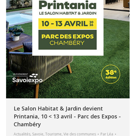
Le Salon Habitat & Jardin devient
Printania, 10 < 13 avril - Parc des Expos -
Chambéry
Actualités
,
Savoie
,
Tourisme
,
Vie des communes
Par
Léa