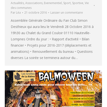
Actualités
,
Associations
,
Evenementiel
,
Sport
,
Sportive
,
Vie
des communes
Par
Léa
21 octobre 2016
Laisser un commentaire
Assemblée Générale Ordinaire du Fan Club Simon
Desthieux qui aura lieu le Vendredi 28 Octobre 2016 à
19h30 au Chalet du Grand Couloir 01110 Hauteville-
Lompnes Ordre du jour : • Rapport d’activité • Bilan
financier • Projets pour 2016-2017 (déplacements et
animations) • Renouvellement du bureau • Questions
diverses La soirée se terminera autour du…