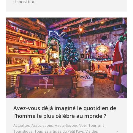
dispositif «…
Avez-vous déjà imaginé le quotidien de
l’homme le plus célèbre au monde ?
Actualités
,
Associations
,
Haute-Savoie
,
Noël
,
Tourisme
,
Touristique
,
Tous les articles du Petit Pays
,
Vie des