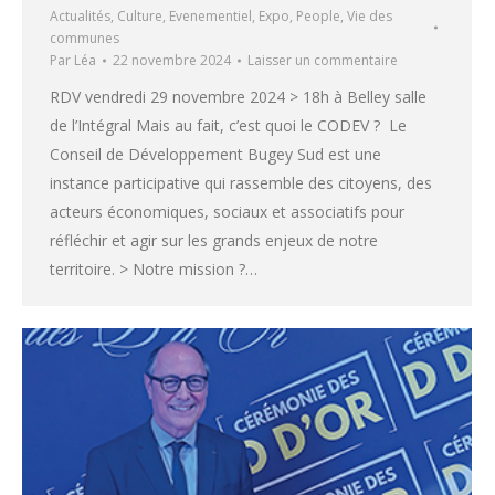
Actualités
,
Culture
,
Evenementiel
,
Expo
,
People
,
Vie des
communes
Par
Léa
22 novembre 2024
Laisser un commentaire
RDV vendredi 29 novembre 2024 > 18h à Belley salle
de l’Intégral Mais au fait, c’est quoi le CODEV ? Le
Conseil de Développement Bugey Sud est une
instance participative qui rassemble des citoyens, des
acteurs économiques, sociaux et associatifs pour
réfléchir et agir sur les grands enjeux de notre
territoire. > Notre mission ?…