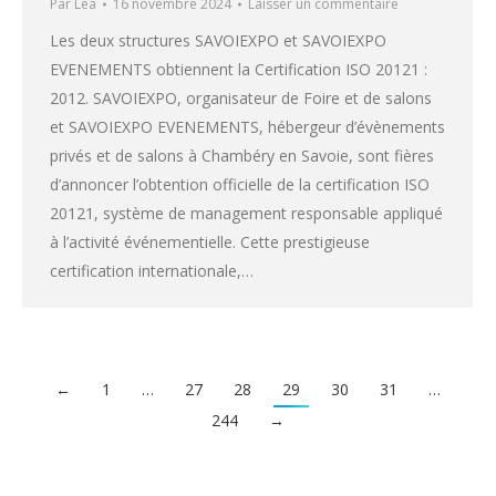
Par
Léa
16 novembre 2024
Laisser un commentaire
Les deux structures SAVOIEXPO et SAVOIEXPO
EVENEMENTS obtiennent la Certification ISO 20121 :
2012. SAVOIEXPO, organisateur de Foire et de salons
et SAVOIEXPO EVENEMENTS, hébergeur d’évènements
privés et de salons à Chambéry en Savoie, sont fières
d’annoncer l’obtention officielle de la certification ISO
20121, système de management responsable appliqué
à l’activité événementielle. Cette prestigieuse
certification internationale,…
←
1
…
27
28
29
30
31
…
244
→