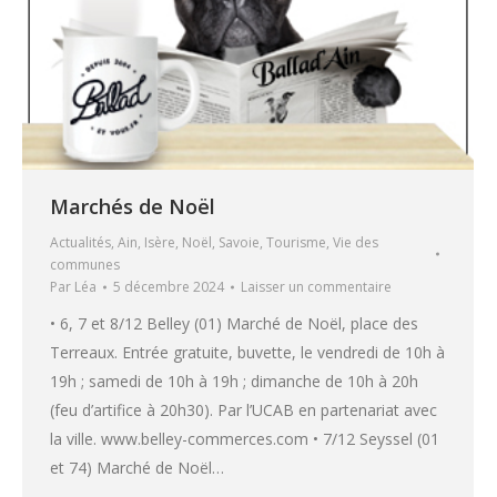
Marchés de Noël
Actualités
,
Ain
,
Isère
,
Noël
,
Savoie
,
Tourisme
,
Vie des
communes
Par
Léa
5 décembre 2024
Laisser un commentaire
• 6, 7 et 8/12 Belley (01) Marché de Noël, place des
Terreaux. Entrée gratuite, buvette, le vendredi de 10h à
19h ; samedi de 10h à 19h ; dimanche de 10h à 20h
(feu d’artifice à 20h30). Par l’UCAB en partenariat avec
la ville. www.belley-commerces.com • 7/12 Seyssel (01
et 74) Marché de Noël…