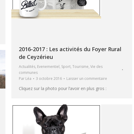
2016-2017 : Les activités du Foyer Rural
de Ceyzérieu
Actualités
,
Evenementiel
,
Sport
,
Tourisme
,
Vie des
communes
Par
Léa
3 octobre 2016
Laisser un commentaire
Cliquez sur la photo pour l’avoir en plus gros :