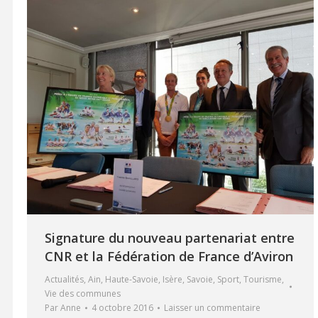
Signature du nouveau partenariat entre
CNR et la Fédération de France d’Aviron
Actualités
,
Ain
,
Haute-Savoie
,
Isère
,
Savoie
,
Sport
,
Tourisme
,
Vie des communes
Par
Anne
4 octobre 2016
Laisser un commentaire