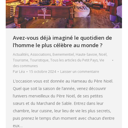
Avez-vous déjà imaginé le quotidien de
l’homme le plus célèbre au monde ?
Actualités
,
Associations
,
Evenementiel
,
Haute-Savoie
,
Noël
,
Tourisme
,
Touristique
,
Tous les articles du Petit Pays
,
Vie
des communes
Par
Léa
15 octobre 2024
Laisser un commentaire
L’occasion vous est donnée au Hameau du Père Noël.
Quel que soit la saison de l’année, venez découvrir
l’univers merveilleux du Père Noël, de ses petites
sœurs et du Marchand de Sable. Entrez dans leur
chambre, leur cuisine, leur lieu de vie les plus secrets,
puis prenez le temps d’un moment avec chacun d’entre
eux…