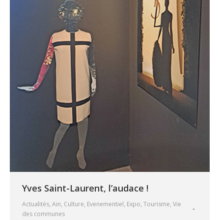
Yves Saint-Laurent, l’audace !
Actualités
,
Ain
,
Culture
,
Evenementiel
,
Expo
,
Tourisme
,
Vie
des communes