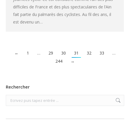
difficiles de France et des plus spectaculaires de l’Ain
fait partie du palmarès des cyclistes. Au fil des ans, il
est devenu un…
←
1
…
29
30
31
32
33
…
244
→
Rechercher
Search: