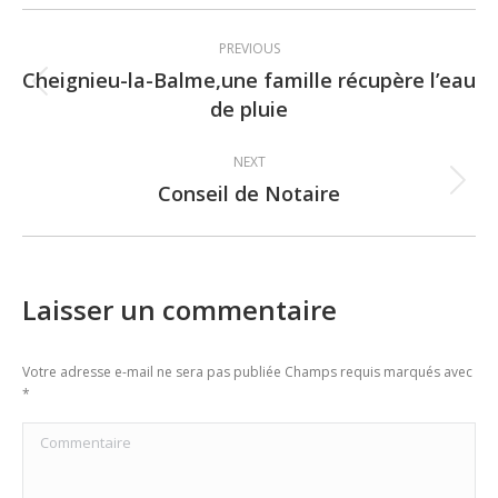
Post
PREVIOUS
navigation
Cheignieu-la-Balme,une famille récupère l’eau
Previous
de pluie
post:
NEXT
Conseil de Notaire
Next
post:
Laisser un commentaire
Votre adresse e-mail ne sera pas publiée Champs requis marqués avec
*
Commentaire