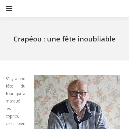
Crapéou : une fête inoubliable
S’il y a une
fête du
four qui a
marqué
les
esprits,
c’est bien