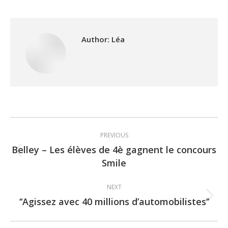
Author:
Léa
Post
PREVIOUS
navigation
Belley – Les élèves de 4è gagnent le concours
Previous
Smile
post:
NEXT
‘‘Agissez avec 40 millions d’automobilistes’’
Next
post: