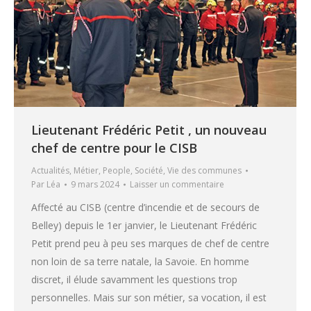
Lieutenant Frédéric Petit , un nouveau
chef de centre pour le CISB
Actualités
,
Métier
,
People
,
Société
,
Vie des communes
Par
Léa
9 mars 2024
Laisser un commentaire
Affecté au CISB (centre d’incendie et de secours de
Belley) depuis le 1er janvier, le Lieutenant Frédéric
Petit prend peu à peu ses marques de chef de centre
non loin de sa terre natale, la Savoie. En homme
discret, il élude savamment les questions trop
personnelles. Mais sur son métier, sa vocation, il est