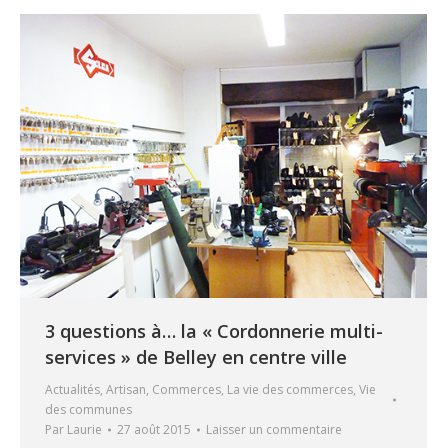
3 questions à… la « Cordonnerie multi-
services » de Belley en centre ville
Actualités
,
Artisan
,
Commerces
,
La vie des commerces
,
Vie
des communes
Par
Laurie
27 août 2015
Laisser un commentaire