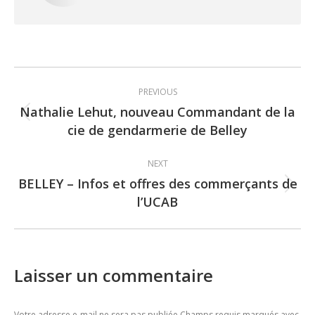
Post
PREVIOUS
navigation
Nathalie Lehut, nouveau Commandant de la
Previous
cie de gendarmerie de Belley
post:
NEXT
BELLEY – Infos et offres des commerçants de
Next
l’UCAB
post:
Laisser un commentaire
Votre adresse e-mail ne sera pas publiée Champs requis marqués avec