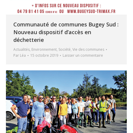
Communauté de communes Bugey Sud :
Nouveau dispositif d’accès en
déchetterie
Actualités
,
Environnement
,
Société
,
Vie des communes
Par
Léa
15 octobre 2019
Laisser un commentaire