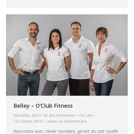
Belley – O’Club Fitness
Actualités
,
Sport
,
Vie des communes
Par
Léa
13 octobre 2019
Laisser un commentaire
Rencontre avec Olivier Gondard, gérant du club Quelle