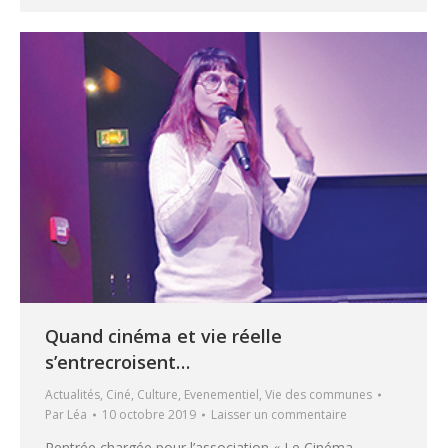
Quand cinéma et vie réelle
s’entrecroisent…
Actualités
,
Ciné
,
Culture
,
Evenementiel
,
Vie des communes
Par
Léa
10 octobre 2019
Laisser un commentaire
Rentrée chargée pour l’association « Le Cinéma