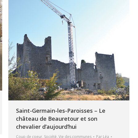
Saint-Germain-les-Paroisses – Le
château de Beauretour et son
chevalier d’aujourd’hui
Coup de coeur
,
Société
,
Vie des communes
Par
Léa