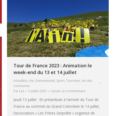
Tour de France 2023 : Animation le
week-end du 13 et 14 juillet
Actualités
,
Ain
,
Evenementiel
,
Sport
,
Tourisme
,
Vie des
communes
Par
Léa
5 juillet 2023
Laisser un commentaire
Jeudi 13 juillet : En préambule à l’arrivée du Tour de
France au sommet du Grand Colombier le 14 juillet,
l’association « Les Frères Serpollet » organise de