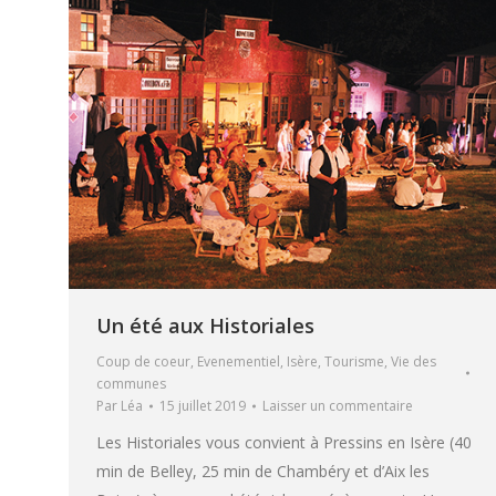
Un été aux Historiales
Coup de coeur
,
Evenementiel
,
Isère
,
Tourisme
,
Vie des
communes
Par
Léa
15 juillet 2019
Laisser un commentaire
Les Historiales vous convient à Pressins en Isère (40
min de Belley, 25 min de Chambéry et d’Aix les