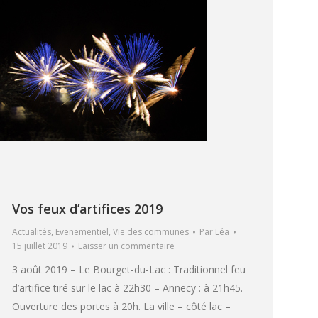
Vos feux d’artifices 2019
Actualités
,
Evenementiel
,
Vie des communes
Par
Léa
15 juillet 2019
Laisser un commentaire
3 août 2019 – Le Bourget-du-Lac : Traditionnel feu
d’artifice tiré sur le lac à 22h30 – Annecy : à 21h45.
Ouverture des portes à 20h. La ville – côté lac –