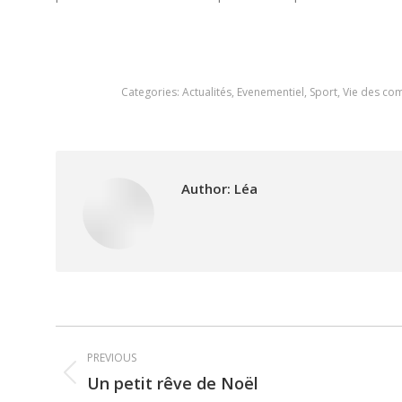
Categories:
Actualités
,
Evenementiel
,
Sport
,
Vie des c
Author:
Léa
Post
PREVIOUS
navigation
Un petit rêve de Noël
Previous