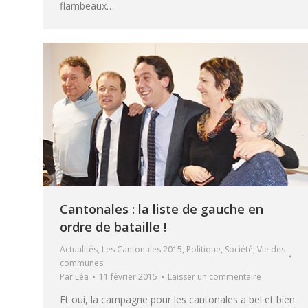
flambeaux…
Cantonales : la liste de gauche en
ordre de bataille !
Actualités
,
Les Cantonales 2015
,
Politique
,
Société
,
Vie des
communes
Par
Léa
11 février 2015
Laisser un commentaire
Et oui, la campagne pour les cantonales a bel et bien