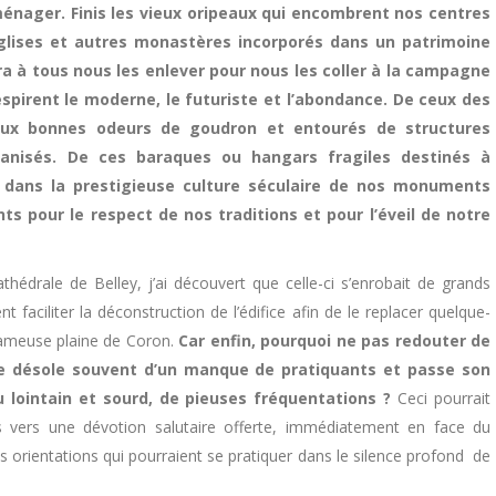
nager. Finis les vieux oripeaux qui encombrent nos centres
s églises et autres monastères incorporés dans un patrimoine
ra à tous nous les enlever pour nous les coller à la campagne
espirent le moderne, le futuriste et l’abondance. De ceux des
ux bonnes odeurs de goudron et entourés de structures
anisés. De ces baraques ou hangars fragiles destinés à
re dans la prestigieuse culture séculaire de nos monuments
ts pour le respect de nos traditions et pour l’éveil de notre
drale de Belley, j’ai découvert que celle-ci s’enrobait de grands
 faciliter la déconstruction de l’édifice afin de le replacer quelque-
fameuse plaine de Coron.
Car enfin, pourquoi ne pas redouter de
 se désole souvent d’un manque de pratiquants et passe son
 lointain et sourd, de pieuses fréquentations ?
Ceci pourrait
ls vers une dévotion salutaire offerte, immédiatement en face du
es orientations qui pourraient se pratiquer dans le silence profond de