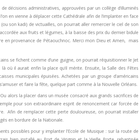
 de décisions administratives, approuvées par un collège d’illuminés
’on en vienne à déplacer cette Cathédrale afin de l’implanter en face
(ou son kadi) de victuailles, on pourrait aller remercier le ciel de son
ccordée aux fruits et légumes, à la baisse des prix du dernier bidule
hèvre en provenance de Pétaouchnoc. Merci mon Dieu et Amen, mais
ertains se fichent comme d’une guigne, on pourrait réquisitionner le Jet
 où il aurait enfin la place qu’il mérite. Ensuite, la Salle des Fêtes
 caisses municipales épuisées. Achetées par un groupe d’américains
e s’amuser et faire la fête, quelque part comme à la Nouvelle Orléans.
Ou alors la placer dans un musée consacré aux grands sacrifices de
 exemple pour son extraordinaire esprit de renoncement car forcée de
e. Afin de remplacer cette perte douloureuse, on pourrait installer
gés en bordure de la Nationale.
ments possibles pour y implanter l’Ecole de Musique : sur la route de
is bien installé au Port de Virignin et la Vieille Porte, rebaptisée