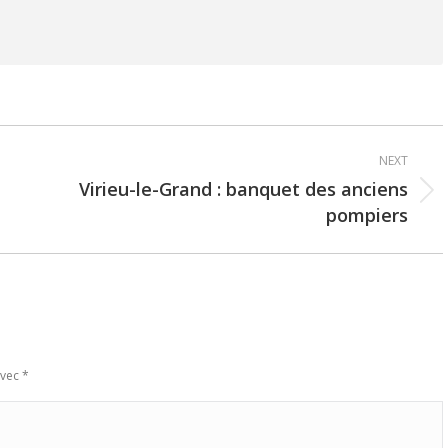
NEXT
Virieu-le-Grand : banquet des anciens
Next
pompiers
post:
avec
*