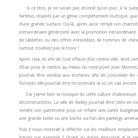
A ce titre, je ne serais pas étonné qu’un jour, à la suite
farfelus, inspirés par un génie complétement loufoque, que l
d’une grande surface. Où là, après avoir rempli son charriot 
extraordinaire générosité avec la promotion extraordinaire a
de tablettes ou des offres irrésistibles de tommes de c
surtout n’oubliez pas le tronc !
Après cela, et afin de tout effacer d’un centre-ville, dont c
d’Eau pour le mettre au milieu du rond-point Jean Monnet, là
pourrait être vendue aux enchères afin de consolider les
fortunés elle pourrait être reconstruite là où on sait encor
Car j’aime bien la musique de cette culture chaleureuse. 
déconstructions. La ville de Belley pourrait-être citée en
vendre son patrimoine pour se refaire une santé budgétair
une grande tente ou une bâche sur l’un des parkings aména
Puis il nous resterait à réfléchir sur les meilleurs emplace
Parves par exemple ? Quant au Palais épiscopal je le verra