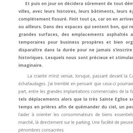
Et puis on jour on décidera sûrement de tout démé
villes, avec leurs histoires, leurs bâtiments, leur
complétement fissuré. Finit tout ça, car on en arrive
ou ailleurs. Dans des espaces qui sentent bon, qui r
grandes surfaces, des emplacements asphaltés a
temporaires pour business prospères et bien org
disparaître dans la durée pour ne jamais s’inscri
historiques. Lesquels nous sont précieux et stimulan
imaginaire.
La crainte m’est venue, lorsque, passant devant la Cathé
échafaudages. J’ai tremblé en pensant que ceux-ci pourraient
part, entre les grandes implantations commerciales de la 
tels déplacements alors que la très Sainte Eglise
temps en prières afin de quémander du ciel, un peu
l’aider à orienter les consommateurs de biens essentie
marché, là directement sur le parking. Une facilité de pieus
pénombres consacrées.