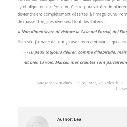
symboliquement « Porte du Ciel » pourrait être implantée en
deviendraient complétement désertes à l’image d’une Pom
de masse d’origines diverses. Dont des Italiens :
« Non dimenticare di visitare la Casa dei Fornai, dei Fio
Bien sûr, j’ai parlé de tout ça avec mon ami Marcel qui a e
« -Tu peux toujours délirer, comme d’habitude, mais i
-Et bien tu vois, Marcel, mes craintes sont parfaitem
Categories:
Actualités
,
Culture
,
Livres
,
Nouvelles de Paul
Laisse
Author:
Léa