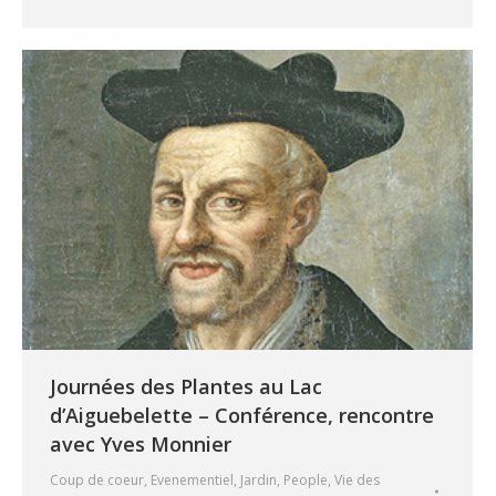
Journées des Plantes au Lac
d’Aiguebelette – Conférence, rencontre
avec Yves Monnier
Coup de coeur
,
Evenementiel
,
Jardin
,
People
,
Vie des