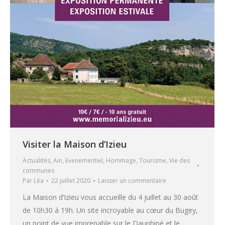
Visiter la Maison d’Izieu
Actualités
,
Ain
,
Evenementiel
,
Hommage
,
Tourisme
,
Vie des
communes
Par
Léa
22 juillet 2020
Laisser un commentaire
La Maison d’Izieu vous accueille du 4 juillet au 30 août
de 10h30 à 19h. Un site incroyable au cœur du Bugey,
un point de vue imprenable sur le Dauphiné et le