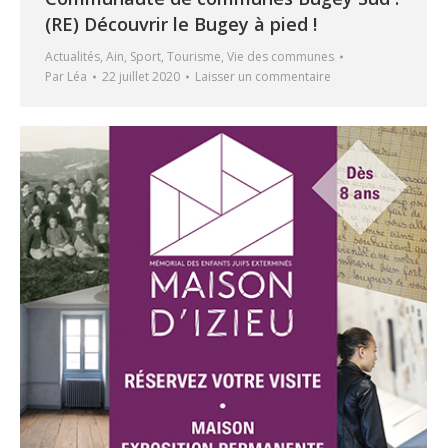
(RE) Découvrir le Bugey à pied !
Actualités
,
Ain
,
Sport
,
Tourisme
,
Vie des communes
Par
Léa
22 juillet 2020
Laisser un commentaire