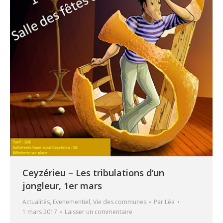
Ceyzérieu – Les tribulations d’un
jongleur, 1er mars
Actualités
,
Evenementiel
,
Vie des communes
Par
Léa
1 mars 2017
Laisser un commentaire