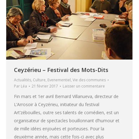
Ceyzérieu – Festival des Mots-Dits
Actualités
,
Culture
,
Evenementiel
,
Vie des communes
Par
Léa
21 février 2017
Laisser un commentaire
Fin mars et 1er avril Bernard Villanueva, directeur de
L’Arrosoir à Ceyzérieu, initiateur du festival
Art’zébouilles, outre ses talents de comédien, est un
organisateur de spectacles bouillonnant d’humour et
de mille idées enjouées et porteuses. Pour la
deuxième année, mais cette fois-ci avec plus