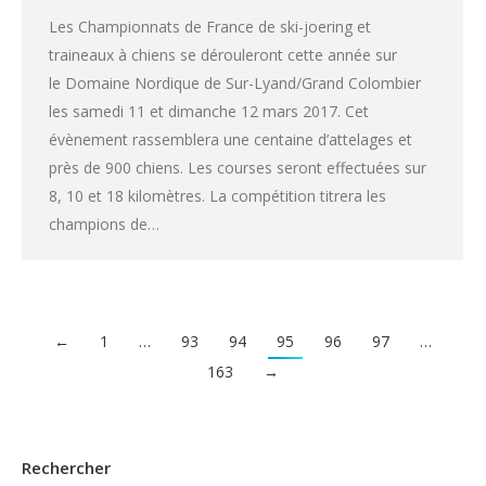
Les Championnats de France de ski-joering et
traineaux à chiens se dérouleront cette année sur
le Domaine Nordique de Sur-Lyand/Grand Colombier
les samedi 11 et dimanche 12 mars 2017. Cet
évènement rassemblera une centaine d’attelages et
près de 900 chiens. Les courses seront effectuées sur
8, 10 et 18 kilomètres. La compétition titrera les
champions de…
←
1
…
93
94
95
96
97
…
163
→
Rechercher