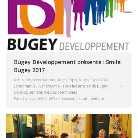
Bugey Développement présente : Smile
Bugey 2017
Actualités
,
Associations
,
Bugey Expo
,
Bugey Expo 2017
,
Economique
,
Evenementiel
,
Tous les articles de Bugey
Développement
,
Vie des communes
Par
Léa
25 février 2017
Laisser un commentaire