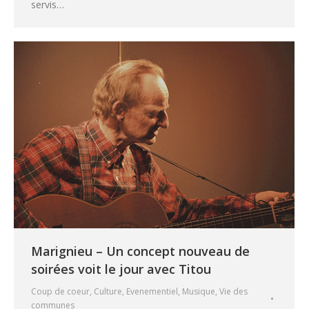
servis…
Marignieu – Un concept nouveau de
soirées voit le jour avec Titou
Coup de coeur
,
Culture
,
Evenementiel
,
Musique
,
Vie des
communes