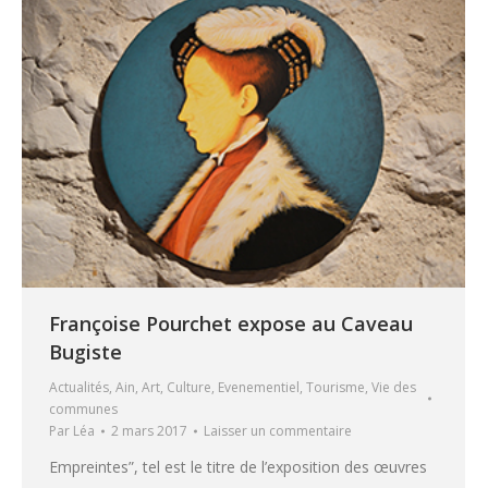
Françoise Pourchet expose au Caveau
Bugiste
Actualités
,
Ain
,
Art
,
Culture
,
Evenementiel
,
Tourisme
,
Vie des
communes
Par
Léa
2 mars 2017
Laisser un commentaire
Empreintes”, tel est le titre de l’exposition des œuvres