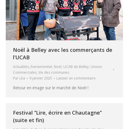
Noël à Belley avec les commerçants de
l’UCAB
Actualités
,
Evenementiel
,
Noël
,
UCAB de Belley
,
Unions
Commerciales
,
Vie des communes
Par
Léa
9 janvier 2025
Laisser un commentaire
Retour en image sur le marché de Noël !
Festival ‘‘Lire, écrire en Chautagne’’
(suite et fin)