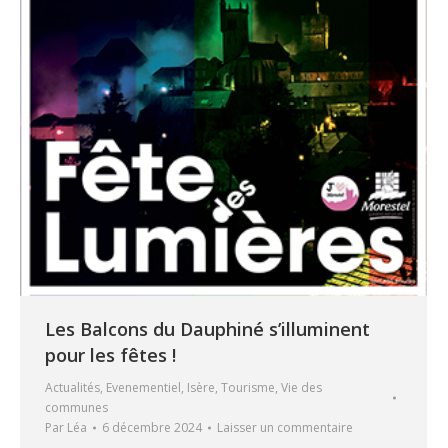
Les Balcons du Dauphiné s’illuminent
pour les fêtes !
Actualités
,
Evenementiel
,
Isère
,
Tourisme
,
Vie des
communes
Par
Léa
6 décembre 2024
Laisser un commentaire