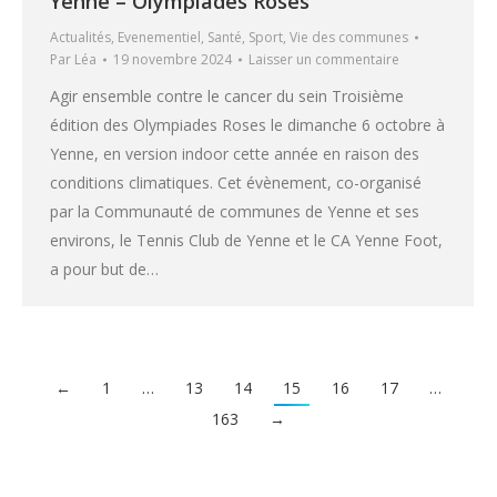
Yenne – Olympiades Roses
Actualités
,
Evenementiel
,
Santé
,
Sport
,
Vie des communes
Par
Léa
19 novembre 2024
Laisser un commentaire
Agir ensemble contre le cancer du sein Troisième
édition des Olympiades Roses le dimanche 6 octobre à
Yenne, en version indoor cette année en raison des
conditions climatiques. Cet évènement, co-organisé
par la Communauté de communes de Yenne et ses
environs, le Tennis Club de Yenne et le CA Yenne Foot,
a pour but de…
←
1
…
13
14
15
16
17
…
163
→