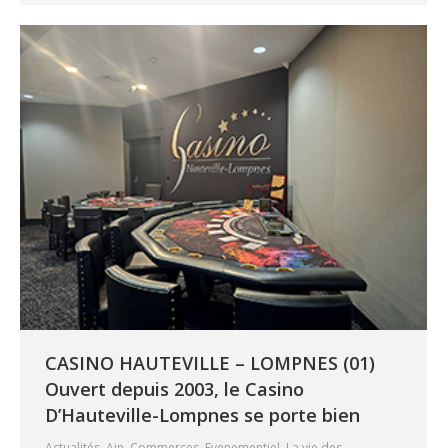
CASINO HAUTEVILLE – LOMPNES (01)
Ouvert depuis 2003, le Casino
D’Hauteville-Lompnes se porte bien
Actualités
,
Ain
,
Commerces
,
Evenementiel
,
La vie des