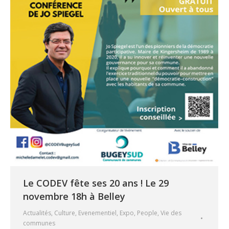
Le CODEV fête ses 20 ans ! Le 29
novembre 18h à Belley
Actualités
,
Culture
,
Evenementiel
,
Expo
,
People
,
Vie des
communes