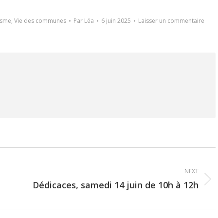
isme
,
Vie des communes
Par
Léa
6 juin 2025
Laisser un commentaire
NEXT
Dédicaces, samedi 14 juin de 10h à 12h
Next
post: