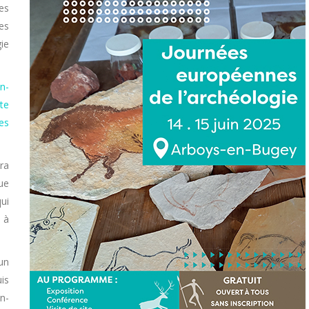
es
es
ie
n-
te
es
ra
ue
ui
 à
un
is
n-