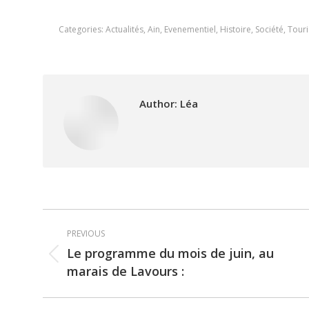
Categories:
Actualités
,
Ain
,
Evenementiel
,
Histoire
,
Société
,
Tour
Author:
Léa
Post
PREVIOUS
navigation
Le programme du mois de juin, au
Previous
marais de Lavours :
post: