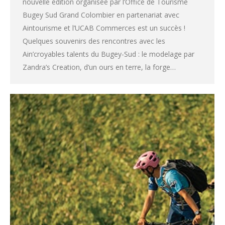
nouvelle édition organisée par l’Office de Tourisme
Bugey Sud Grand Colombier en partenariat avec
Aintourisme et l’UCAB Commerces est un succès !
Quelques souvenirs des rencontres avec les
Ain’croyables talents du Bugey-Sud : le modelage par
Zandra’s Creation, d’un ours en terre, la forge…