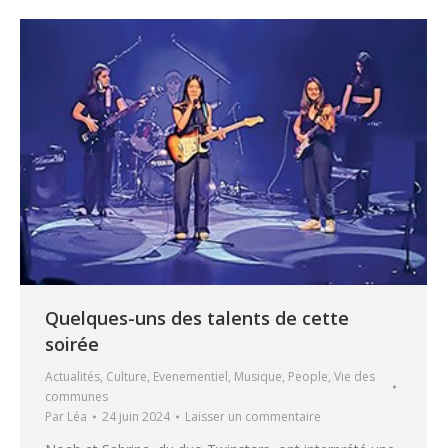
Quelques-uns des talents de cette
soirée
Actualités
,
Culture
,
Evenementiel
,
Musique
,
People
,
Vie des
communes
Par
Léa
24 juin 2024
Laisser un commentaire