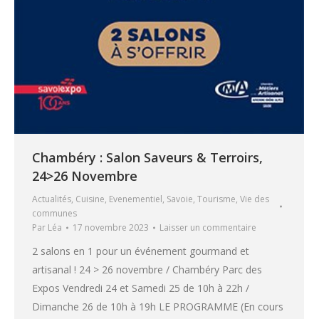
Chambéry : Salon Saveurs & Terroirs,
24>26 Novembre
Actualités
,
Cuisine
,
Evenementiel
,
Savoie
,
Tourisme
,
Vie des
communes
Par
Léa
17 novembre 2023
Laisser un commentaire
2 salons en 1 pour un événement gourmand et
artisanal ! 24 > 26 novembre / Chambéry Parc des
Expos Vendredi 24 et Samedi 25 de 10h à 22h /
Dimanche 26 de 10h à 19h LE PROGRAMME (En cours