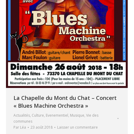
La Chapelle du Mont du Chat – Concert
« Blues Machine Orchestra »
Actualités
,
Culture
,
Evenementiel
,
Musique
,
Vie des
communes
Par
Léa
23 août 2018
Laisser un commentaire