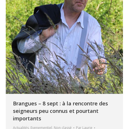
Brangues – 8 sept : à la rencontre des
seigneurs peu connus et pourtant
importants
Actualités
,
Evenementiel
,
Non classé
Par
Laurie