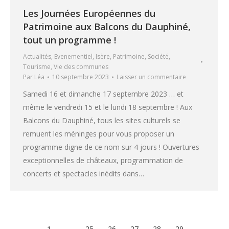
Les Journées Européennes du
Patrimoine aux Balcons du Dauphiné,
tout un programme !
Actualités
,
Evenementiel
,
Isère
,
Patrimoine
,
Société
,
Tourisme
,
Vie des communes
Par
Léa
10 septembre 2023
Laisser un commentaire
Samedi 16 et dimanche 17 septembre 2023 … et
même le vendredi 15 et le lundi 18 septembre ! Aux
Balcons du Dauphiné, tous les sites culturels se
remuent les méninges pour vous proposer un
programme digne de ce nom sur 4 jours ! Ouvertures
exceptionnelles de châteaux, programmation de
concerts et spectacles inédits dans…
←
1
…
25
26
27
28
29
…