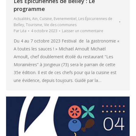
Les Épicuriennes de Belley : Le
programme
Actualités
,
Ain
,
Cuisine
,
Evenementiel
,
Les Épicuriennes de
Belley
,
Tourisme
,
Vie des communes
Par
Léa
4 octobre 2023
Laisser un commentaire
Du 4 au 7 octobre 2023 Festival de la gastronomie «
A toutes les sauces ! » Michaël Arnoult Michaël
Arnoult, chef doublement étoilé du restaurant “Les
Morainières” à Jongieux (73) sera le parrain de cette
35e édition. Il est de ces chefs pour qui la cuisine est
une évidence, depuis toujours. Guidé par la…