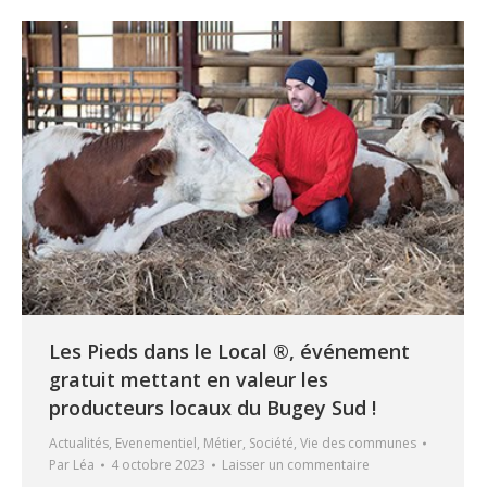
Les Pieds dans le Local ®, événement
gratuit mettant en valeur les
producteurs locaux du Bugey Sud !
Actualités
,
Evenementiel
,
Métier
,
Société
,
Vie des communes
Par
Léa
4 octobre 2023
Laisser un commentaire