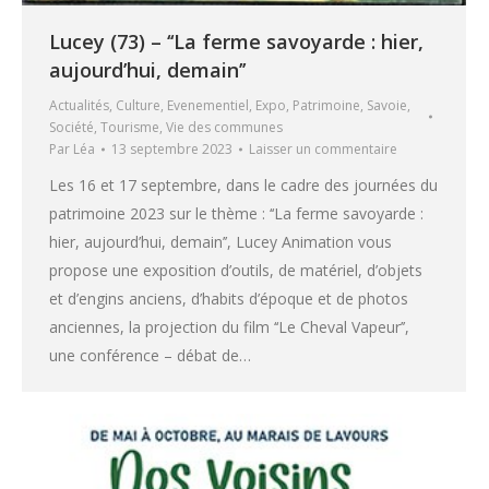
Lucey (73) – ‘‘La ferme savoyarde : hier,
aujourd’hui, demain’’
Actualités
,
Culture
,
Evenementiel
,
Expo
,
Patrimoine
,
Savoie
,
Société
,
Tourisme
,
Vie des communes
Par
Léa
13 septembre 2023
Laisser un commentaire
Les 16 et 17 septembre, dans le cadre des journées du
patrimoine 2023 sur le thème : ‘‘La ferme savoyarde :
hier, aujourd’hui, demain’’, Lucey Animation vous
propose une exposition d’outils, de matériel, d’objets
et d’engins anciens, d’habits d’époque et de photos
anciennes, la projection du film ‘‘Le Cheval Vapeur’’,
une conférence – débat de…